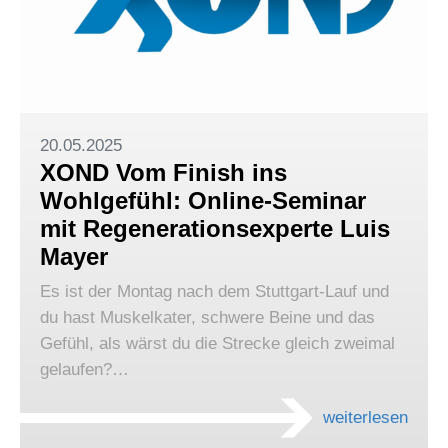
20.05.2025
XOND Vom Finish ins
Wohlgefühl: Online-Seminar
mit Regenerationsexperte Luis
Mayer
Es ist der Montag nach dem Stuttgart-Lauf und
du hast Muskelkater, schwere Beine und das
Gefühl, als wärst du die Strecke gleich zweimal
gelaufen?…
weiterlesen