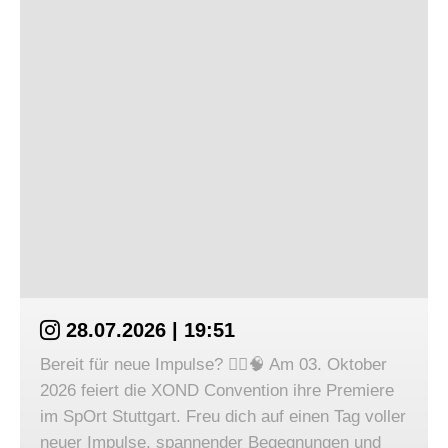
28.07.2026 | 19:51
Bereit für neue Impulse? 🏃‍♀️🧠 Am 03. Oktober
2026 feiert die XOND Convention ihre Premiere
im SpOrt Stuttgart. Freu dich auf einen Tag voller
neuer Impulse, spannender Begegnungen und