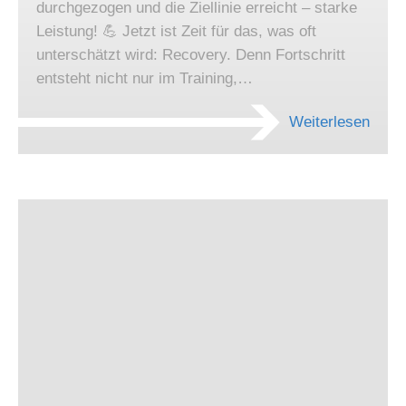
durchgezogen und die Ziellinie erreicht – starke
Leistung! 💪 Jetzt ist Zeit für das, was oft
unterschätzt wird: Recovery. Denn Fortschritt
entsteht nicht nur im Training,…
Weiterlesen