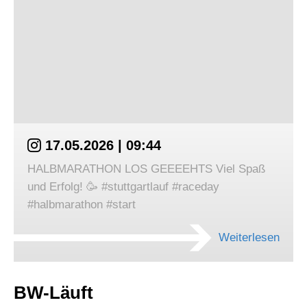
17.05.2026 | 09:44
HALBMARATHON LOS GEEEEHTS Viel Spaß
und Erfolg! 🥳 #stuttgartlauf #raceday
#halbmarathon #start
Weiterlesen
BW-Läuft