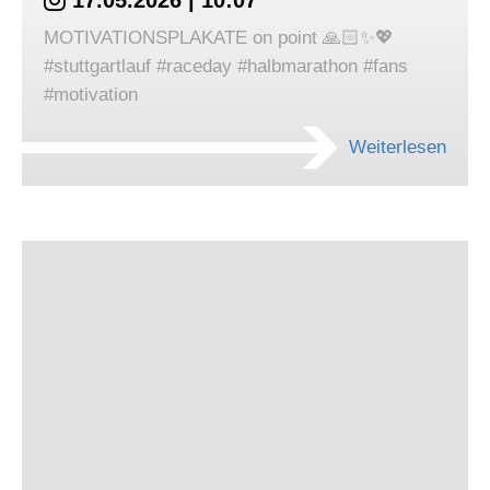
17.05.2026 | 10:07
MOTIVATIONSPLAKATE on point 🙏🏻✨💖
#stuttgartlauf #raceday #halbmarathon #fans
#motivation
Weiterlesen