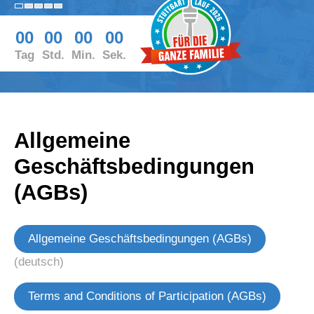
00
00
00
00
Tag
Std.
Min.
Sek.
Allgemeine
Geschäftsbedingungen
(AGBs)
Allgemeine Geschäftsbedingungen (AGBs)
(deutsch)
Terms and Conditions of Participation (AGBs)