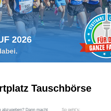
m
UF 2026
dabei.
rtplatz Tauschbörse
nen abzugeben? Dann macht
So geht’s: