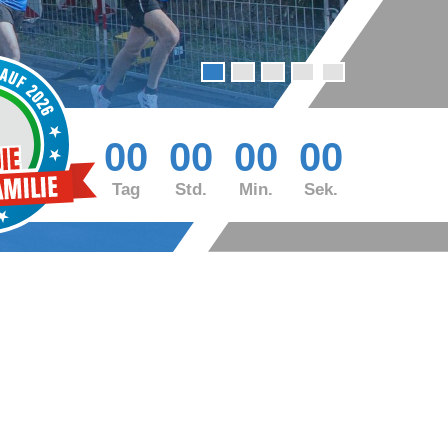
00
00
00
00
Tag
Std.
Min.
Sek.