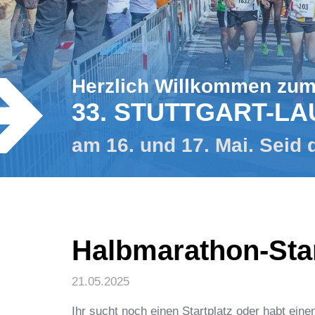
Herzlich Willkommen zu
33. STUTTGART-LA
am 16. und 17. Mai. Seid 
Halbmarathon-Sta
21.05.2025
Ihr sucht noch einen Startplatz oder habt ei