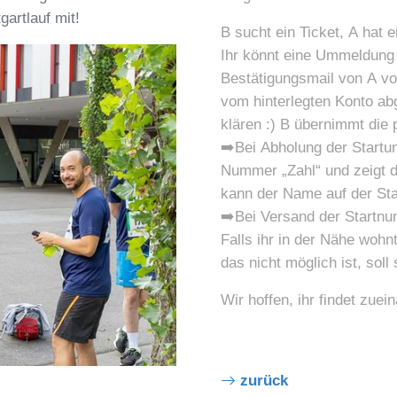
artlauf mit!
B sucht ein Ticket, A hat 
Ihr könnt eine Ummeldung 
Bestätigungsmail von A v
vom hinterlegten Konto ab
klären :) B übernimmt di
➡️Bei Abholung der Startun
Nummer „Zahl“ und zeigt 
kann der Name auf der St
➡️Bei Versand der Startn
Falls ihr in der Nähe woh
das nicht möglich ist, sol
Wir hoffen, ihr findet zuein
zurück