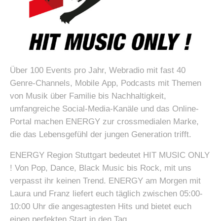
Über 100 Events pro Jahr, Webradio mit fast 40
Genre-Channels, Mobile App, Podcasts mit Themen
von Musik über Familie bis Nachhaltigkeit,
umfangreiche Social-Media-Kanäle und das Online-
Portal machen ENERGY zur crossmedialen Marke,
die das Lebensgefühl der jungen Generation trifft.
ENERGY Region Stuttgart bedeutet HIT MUSIC ONLY
! Von Pop, Dance, Black Music bis Rock, mit uns
verpasst ihr keinen Trend. ENERGY am Morgen mit
Laura und Franz liefert euch täglich zwischen 05:00-
10:00 Uhr die angesagtesten Hits und bietet euch
einen perfekten Start in den Tag.