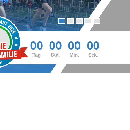
00
00
00
00
Tag
Std.
Min.
Sek.