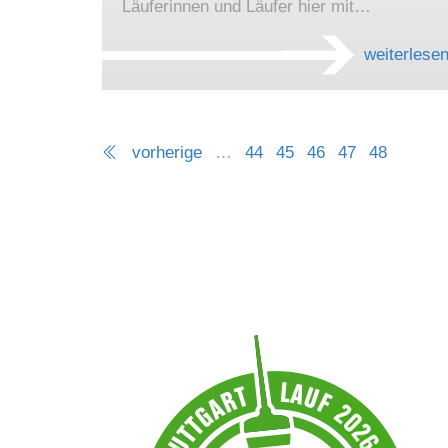
Läuferinnen und Läufer hier mit…
weiterlese
vorherige
…
44
45
46
47
48