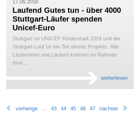
17.06.2016
Laufend Gutes tun - über 4000
Stuttgart-Läufer spenden
Unicef-Euro
Stuttgart ist UNICEF Kinderstadt 2016 und der
Stuttgart-Lauf ist ein Teil dieses Projekts. Alle
Läuferinnen und Läufern konnten im Rahmen
ihrer…
weiterlesen
vorherige
…
43
44
45
46
47
nächste