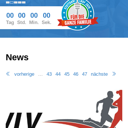
00
00
00
00
Tag
Std.
Min.
Sek.
News
vorherige
…
43
44
45
46
47
nächste