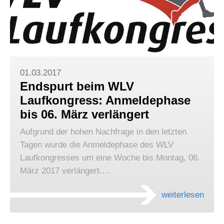
01.03.2017
Endspurt beim WLV
Laufkongress: Anmeldephase
bis 06. März verlängert
Aufgrund der hohen Nachfrage in den letzten
Tagen wurde die Anmeldephase des WLV
Laufkongresses um eine Woche bis Montag, 06.
März 2017 verlängert.…
weiterlesen