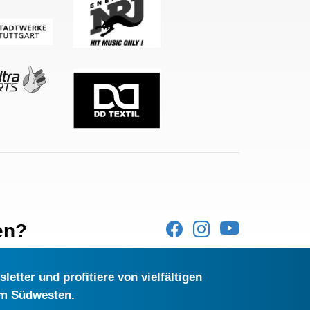
en?
etter und profitiere von vielfältigen
im Südwesten.