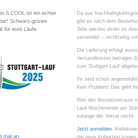
von S.COOL ist ein echter
Da aus Nachhaltigkeitsgrün
lbar! Schwarz-grünes
gibt es nach dem Bestellsc
t für eure Läufe.
Teile werden direkt im An
versendet – rechtzeitig vo
Die Lieferung erfolgt auss
Versandkosten betragen 9,
zum Stuttgart-Lauf abgebu
Ihr seid schon angemeldet 
Kein Problem! Das geht hi
Wer den Bestellzeitraum v
Lauf-Wochenende am Stan
solange der Vorrat reicht.
Jetzt anmelden
, Kollektio
t mal an.
die neue Kollektion tragen 