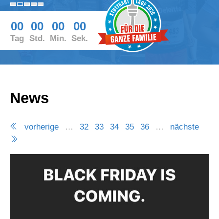
00
00
00
00
Tag
Std.
Min.
Sek.
News
vorherige
…
32
33
34
35
36
…
nächste