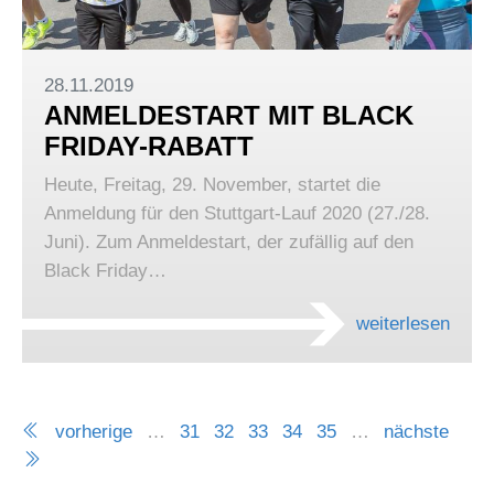
28.11.2019
ANMELDESTART MIT BLACK
FRIDAY-RABATT
Heute, Freitag, 29. November, startet die
Anmeldung für den Stuttgart-Lauf 2020 (27./28.
Juni). Zum Anmeldestart, der zufällig auf den
Black Friday…
weiterlesen
vorherige
…
31
32
33
34
35
…
nächste