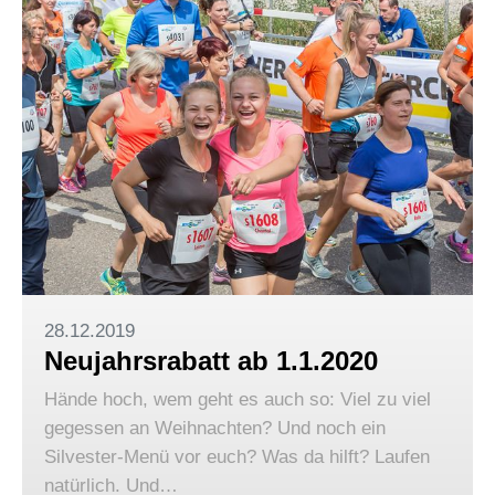
28.12.2019
Neujahrsrabatt ab 1.1.2020
Hände hoch, wem geht es auch so: Viel zu viel
gegessen an Weihnachten? Und noch ein
Silvester-Menü vor euch? Was da hilft? Laufen
natürlich. Und…