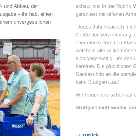
f- und Abbau, der
schaut mal in der Rubrik
V
sgabe – ihr habt einen
garantiert mit offenen Arm
einem unvergesslichen
"Jedes Jahr freue ich mich 
Größe der Veranstaltung, d
eher einem enormen Klasse
welchem alle willkommen s
sich gegenseitig, um den 
bereiten. Die glücklichen 
Dankeschön an die komplet
beim Stuttgart-Lauf
Wir freuen uns schon auf 
Stuttgart läuft wieder am
zurück