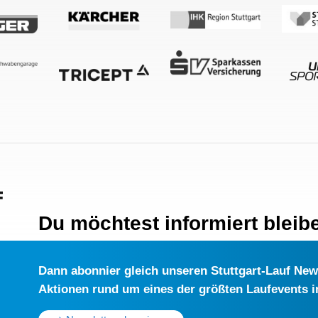
Du möchtest informiert bleib
Dann abonnier gleich unseren Stuttgart-Lauf Newsl
Aktionen rund um eines der größten Laufevents 