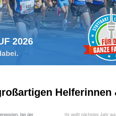
m
UF 2026
dabei.
roßartigen Helferinnen 
enposten, bei der
Ihr wollt nächstes Jahr a