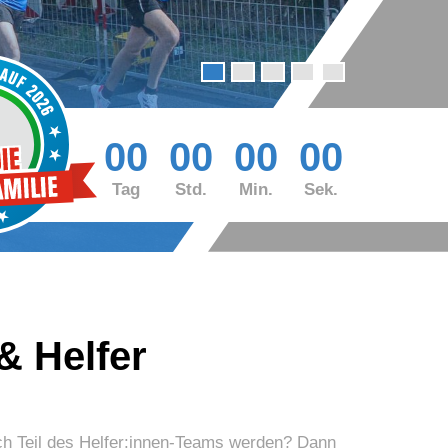
00
00
00
00
Tag
Std.
Min.
Sek.
& Helfer
uch Teil des Helfer:innen-Teams werden? Dann