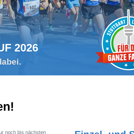
m
UF 2026
dabei.
en!
ur noch bis nächsten