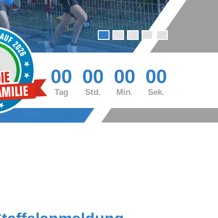
00
00
00
00
Tag
Std.
Min.
Sek.