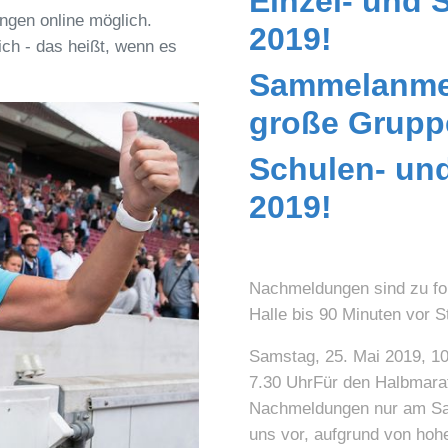
Einzel- und 
ngen online möglich.
2019!
ch - das heißt, wenn es
Sammelanmel
große Grupp
Schulen- un
2019!
Nachmeldungen sind zu fol
Halle bis 90 Minuten vor S
Samstag, 25. Mai 2019, 10
7.30 UhrFür den Halbmara
Nachmeldungen nur am Samsta
uns vor, aufgrund von hohen An