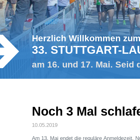
Herzlich Willkommen zu
33. STUTTGART-LA
am 16. und 17. Mai. Seid 
Noch 3 Mal schlaf
10.05.2019
Am 13. Mai endet die reguläre Anmeldezeit. N