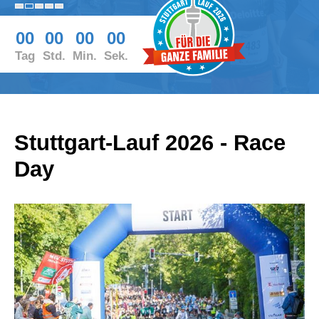
00
00
00
00
Tag
Std.
Min.
Sek.
Stuttgart-Lauf 2026 - Race
Day