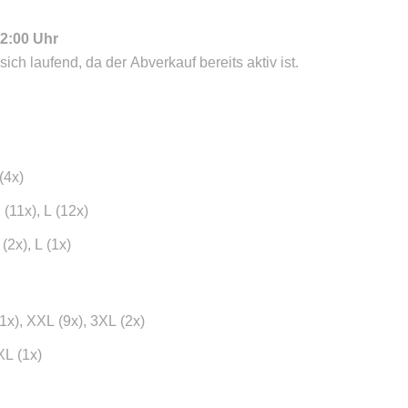
12:00 Uhr
ich laufend, da der Abverkauf bereits aktiv ist.
(4x)
(11x), L (12x)
(2x), L (1x)
1x), XXL (9x), 3XL (2x)
XL (1x)