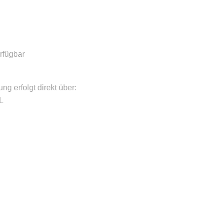
rfügbar
g erfolgt direkt über:
L