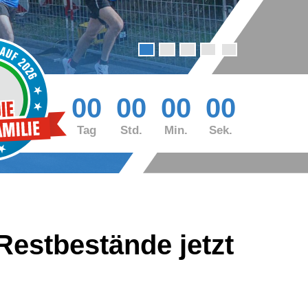
00
00
00
00
Tag
Std.
Min.
Sek.
Restbestände jetzt